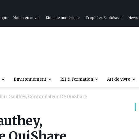
ompte
Nous retrouver
Kiosque numérique
Trophées ÉcoRéseau
Newsl
Environnement
RH & Formation
Art de vivre
hur Gauthey, Confondateur De OuiShare
authey,
e OuiShare