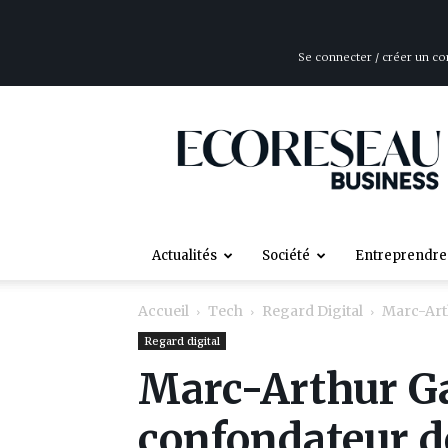
Se connecter / créer un c
ÉcoRéseau
Business
Actualités
Société
Entreprendre
Accueil
Tech
Regard Digital
Marc-Art
Regard digital
Marc-Arthur G
confondateur d