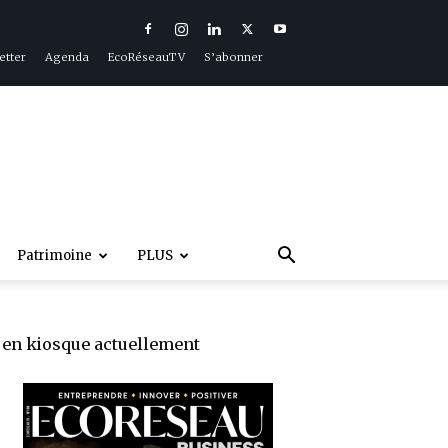
etter
Agenda
EcoRéseauTV
S’abonner
Patrimoine
PLUS
en kiosque actuellement