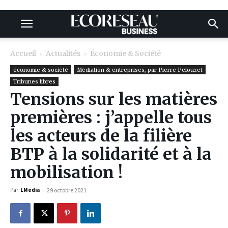
Accueil
Actualités
Économie & Société
économie & société
Médiation & entreprises, par Pierre Pelouzet
Tribunes libres
Tensions sur les matières
premières : j’appelle tous
les acteurs de la filière
BTP à la solidarité et à la
mobilisation !
Par
LMedia
-
29 octobre 2021