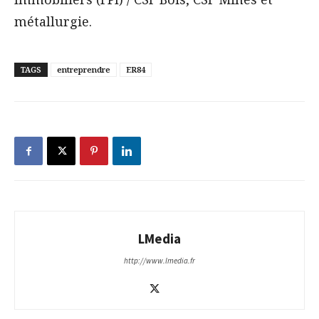
métallurgie.
TAGS
entreprendre
ER84
LMedia
http://www.lmedia.fr