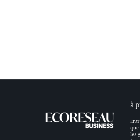
à 
Entr
que 
les 