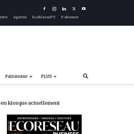
etter
Agenda
EcoRéseauTV
S’abonner
Patrimoine
PLUS
en kiosque actuellement