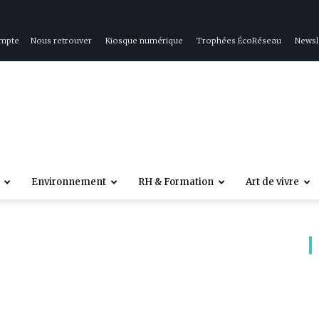
ompte
Nous retrouver
Kiosque numérique
Trophées ÉcoRéseau
Newsl
Environnement
RH & Formation
Art de vivre