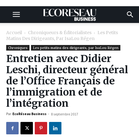
Accueil
Chroniqueurs & Éditorialistes
Les Petits
Matins Des Dirigeants, Par IsaLou Régen
Chroniques
Les petits matins des dirigeants, par IsaLou Régen
Entretien avec Didier
Leschi, directeur général
de l’Office Français de
l’immigration et de
l’intégration
Par
EcoRéseau Business
-
8 septembre 2017