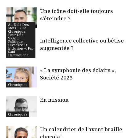
Une icône doit-elle toujours
s’éteindre ?
Au-Delà Des
Chroniques
Mots… « La
Chronique
Pour Une
VRAIE
Intelligence collective ou bêtise
Politique
Diversité Et
augmentée ?
Inclusion », Par
Saïd
Hammouche
« La symphonie des éclairs »,
Société 2023
Chroniques
En mission
Chroniques
Un calendrier de l’avent braille
chocolat