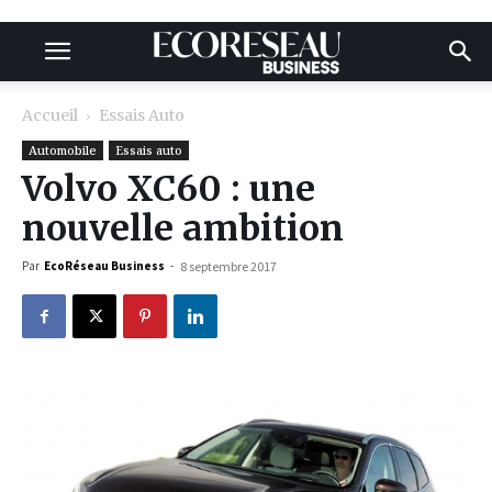
Accueil
Essais Auto
Automobile
Essais auto
Volvo XC60 : une
nouvelle ambition
Par
EcoRéseau Business
-
8 septembre 2017