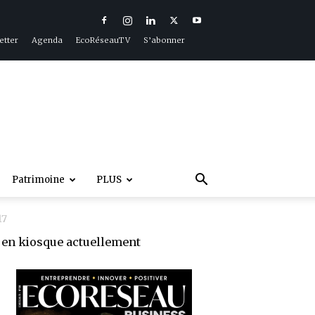
etter
Agenda
EcoRéseauTV
S’abonner
Patrimoine
PLUS
17
en kiosque actuellement