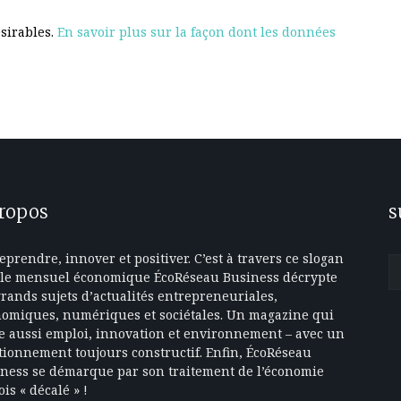
ésirables.
En savoir plus sur la façon dont les données
propos
s
eprendre, innover et positiver. C’est à travers ce slogan
le mensuel économique ÉcoRéseau Business décrypte
grands sujets d’actualités entrepreneuriales,
omiques, numériques et sociétales. Un magazine qui
e aussi emploi, innovation et environnement – avec un
tionnement toujours constructif. Enfin, ÉcoRéseau
ness se démarque par son traitement de l’économie
ois « décalé » !