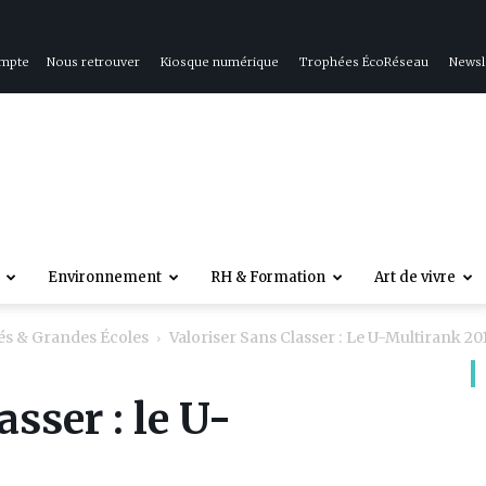
ompte
Nous retrouver
Kiosque numérique
Trophées ÉcoRéseau
Newsl
Environnement
RH & Formation
Art de vivre
tés & Grandes Écoles
Valoriser Sans Classer : Le U-Multirank 20
asser : le U-