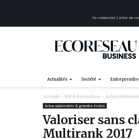
Se connecter / créer un c
ÉcoRéseau
Business
Actualités
Société
Entreprendre
Accueil
RH & Formation
Actus Universi
Actus universités & grandes écoles
Valoriser sans cl
Multirank 2017