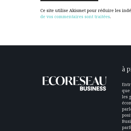
Ce site utilise Akismet pour réduire les ind
de vos commentaires sont traitées
.
à 
Entr
que 
les 
écon
parl
posi
Busi
parf