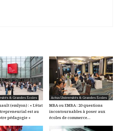
s
rsités & Grandes Écoles
Actus Universités & Grandes Écoles
ault (emlyon) : « L’état
MBA ou EMBA : 20 questions
ntrepreneurial est au
incontournables à poser aux
tre pédagogie »
écoles de commerce…