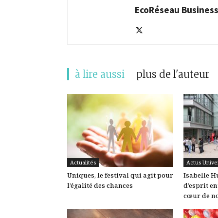
EcoRéseau Busines
à lire aussi
plus de l'auteur
Actualités
Actus Unive
Uniques, le festival qui agit pour
Isabelle Hu
l’égalité des chances
d’esprit e
cœur de no