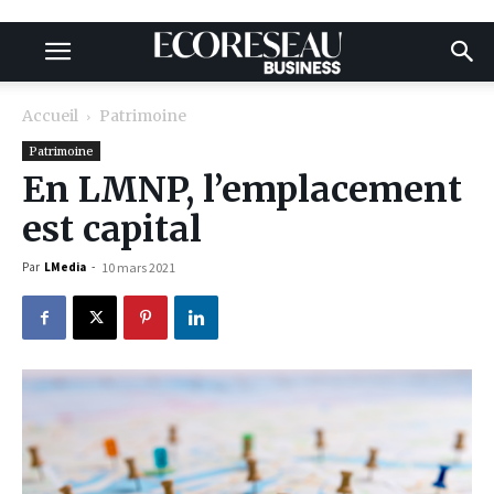
Accueil
Patrimoine
Patrimoine
En LMNP, l’emplacement
est capital
Par
LMedia
-
10 mars 2021