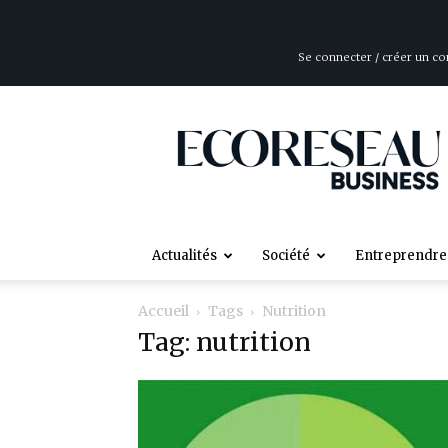
Se connecter / créer un c
ÉcoRéseau
Business
Actualités
Société
Entreprendre
Accueil
Tags
Nutrition
Tag: nutrition