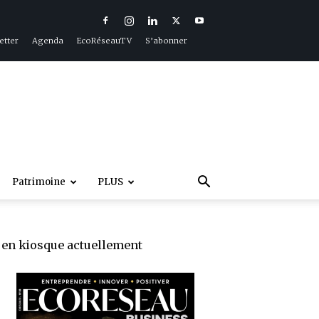
etter
Agenda
EcoRéseauTV
S’abonner
Patrimoine
PLUS
en kiosque actuellement