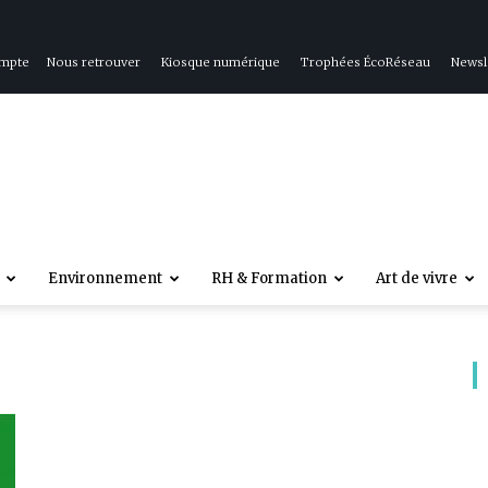
ompte
Nous retrouver
Kiosque numérique
Trophées ÉcoRéseau
Newsl
Environnement
RH & Formation
Art de vivre