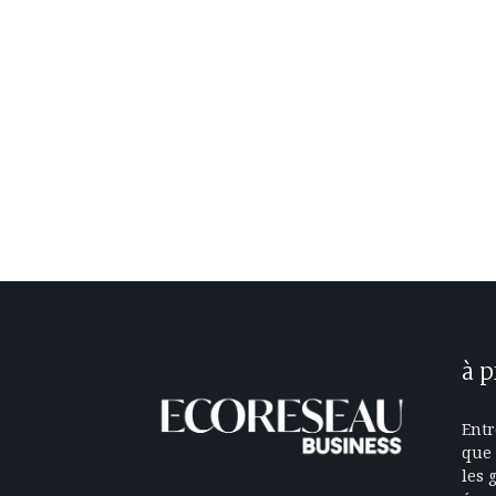
à 
Entr
que 
les 