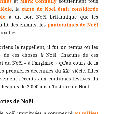
ohnes
et
Mark Connelly
soutiennent tous
iècle
, la
carte de Noël était considérée
le
à un bon Noël britannique que les
 lit des enfants, les
pantomimes de Noël
uxelles.
iens le rappellent, il fut un temps où les
ne de ces choses à Noël. Chacune de ces
 du Noël « à l’anglaise » qu’au cours de la
es premières décennies du XXᵉ siècle. Elles
ivement récents aux coutumes festives du
 les plus de 2 000 ans d’histoire de Noël.
artes de Noël
s de Noël imprimées a commencé
au milieu