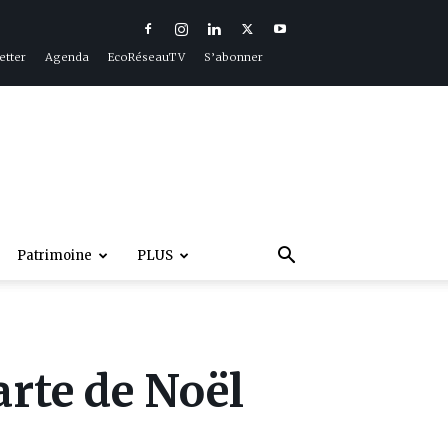
etter
Agenda
EcoRéseauTV
S’abonner
Patrimoine
PLUS
arte de Noël