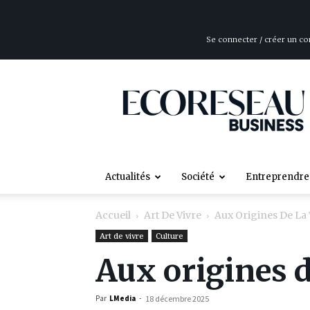
Se connecter / créer un c
ÉcoRéseau
Business
Actualités
Société
Entreprendre
Accueil
Art De Vivre
Aux Origines De La
Art de vivre
Culture
Aux origines d
Par
LMedia
-
18 décembre 2025