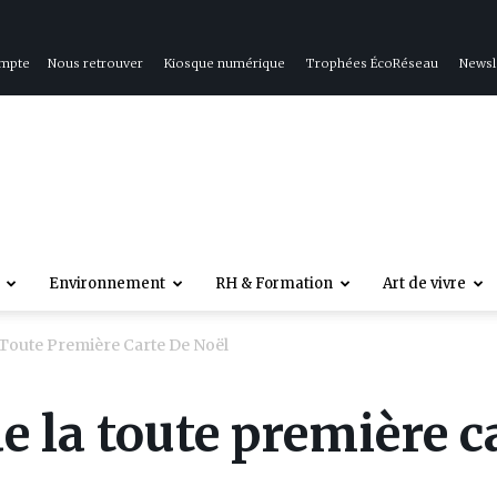
ompte
Nous retrouver
Kiosque numérique
Trophées ÉcoRéseau
Newsl
Environnement
RH & Formation
Art de vivre
 Toute Première Carte De Noël
e la toute première c