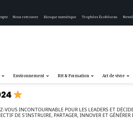
ompte
Nous retrouver
Kiosque numérique
Trophées ÉcoRéseau
Newsl
Environnement
RH & Formation
Art de vivre
024
Z-VOUS INCONTOURNABLE POUR LES LEADERS ET DÉCIDEU
ECTIF DE S'INSTRUIRE, PARTAGER, INNOVER ET GÉNÉRER