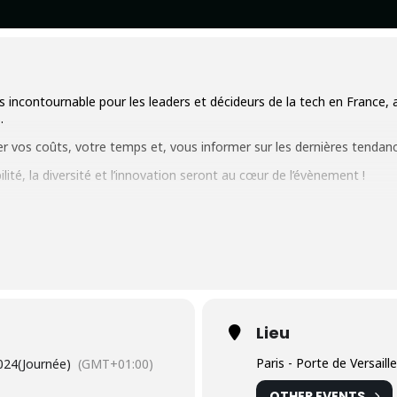
 incontournable pour les leaders et décideurs de la tech en France, av
.
er vos coûts, votre temps et, vous informer sur les dernières tendan
lité, la diversité et l’innovation seront au cœur de l’évènement !
: Des interventions inspirantes des plus grands acteurs du secteur 
orking
: Échangez avec des professionnels influents et des innovateu
ts
: Accédez aux 5 salons co-organisés, dont
Cloud Expo Europe, De
Lieu
Summit
et
Data Centre World.
Paris - Porte de Versaill
024
(Journée)
(GMT+01:00)
 façonner l’avenir de la Tech !
OTHER EVENTS