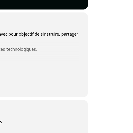
ec pour objectif de s’instruire, partager,
ces technologiques.
sur les 5 tendances technologiques
rs de premier plan.
vOps Live, Cloud & Cyber Security
es