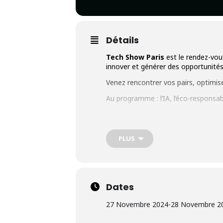
Détails
Tech Show Paris
est le rendez-vous
innover et générer des opportunités
Venez rencontrer vos pairs, optimis
Au programme : l’IA, l’éco-responsabi
Tech Show Paris
propose :
Des conférences d’experts
PLUS
majeures.
Des opportunités de netw
1 badge pour 5 évènemen
Dates
Expo, Data & AI Leaders 
27 Novembre 2024
-
28 Novembre 2
Inscrivez-vous gratuitement
ici
pour