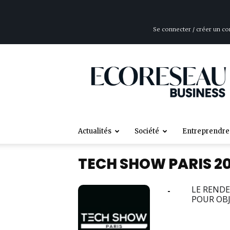
Se connecter / créer un c
ÉcoRéseau
Business
Actualités
Société
Entreprendre
TECH SHOW PARIS 2
27
LE RENDE
28
POUR OBJ
NOV